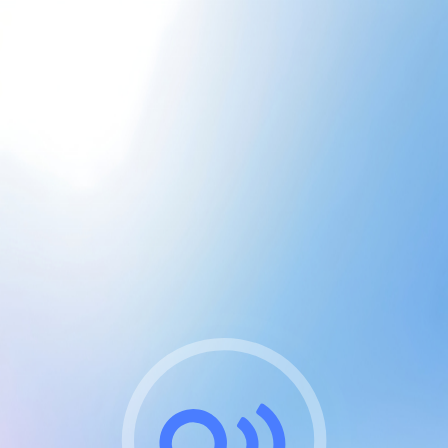
CGU & cookies
J'accepte les CGUs
et les cookies essentiels
Pour naviguer sur notre site, vous devez lire et
respecter nos
Conditions Générales d'Utilisation
.
Nous utilisons des cookies et technologies analogues
requises pour l'affichage et les performances de
certaines publicités. Notez qu'en nous soutenant avec
un compte Premium cela vous évitera toute publicité
sur nos services et activera des fonctionnalités
exclusives !