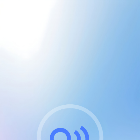
CGU & cookies
J'accepte les CGUs
et les cookies essentiels
Pour naviguer sur notre site, vous devez lire et
respecter nos
Conditions Générales d'Utilisation
.
Nous utilisons des cookies et technologies analogues
requises pour l'affichage et les performances de
certaines publicités. Notez qu'en nous soutenant avec
un compte Premium cela vous évitera toute publicité
sur nos services et activera des fonctionnalités
exclusives !