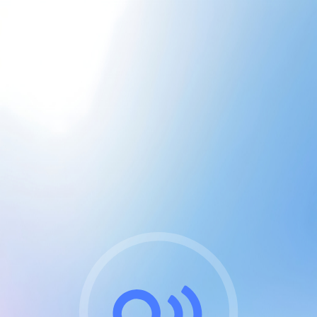
CGU & cookies
J'accepte les CGUs
et les cookies essentiels
Pour naviguer sur notre site, vous devez lire et
respecter nos
Conditions Générales d'Utilisation
.
Nous utilisons des cookies et technologies analogues
requises pour l'affichage et les performances de
certaines publicités. Notez qu'en nous soutenant avec
un compte Premium cela vous évitera toute publicité
sur nos services et activera des fonctionnalités
exclusives !