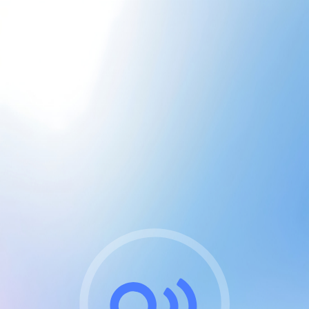
CGU & cookies
J'accepte les CGUs
et les cookies essentiels
Pour naviguer sur notre site, vous devez lire et
respecter nos
Conditions Générales d'Utilisation
.
Nous utilisons des cookies et technologies analogues
requises pour l'affichage et les performances de
certaines publicités. Notez qu'en nous soutenant avec
un compte Premium cela vous évitera toute publicité
sur nos services et activera des fonctionnalités
exclusives !