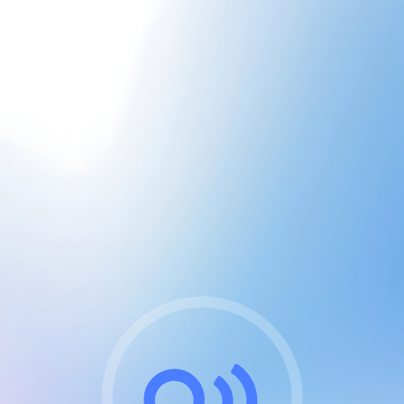
CGU & cookies
J'accepte les CGUs
et les cookies essentiels
Pour naviguer sur notre site, vous devez lire et
respecter nos
Conditions Générales d'Utilisation
.
Nous utilisons des cookies et technologies analogues
requises pour l'affichage et les performances de
certaines publicités. Notez qu'en nous soutenant avec
un compte Premium cela vous évitera toute publicité
sur nos services et activera des fonctionnalités
exclusives !