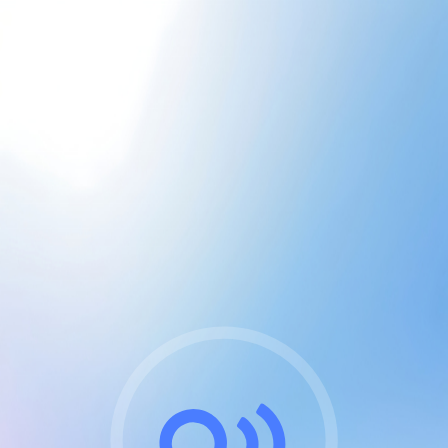
CGU & cookies
J'accepte les CGUs
et les cookies essentiels
Pour naviguer sur notre site, vous devez lire et
respecter nos
Conditions Générales d'Utilisation
.
Nous utilisons des cookies et technologies analogues
requises pour l'affichage et les performances de
certaines publicités. Notez qu'en nous soutenant avec
un compte Premium cela vous évitera toute publicité
sur nos services et activera des fonctionnalités
exclusives !