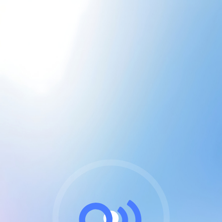
CGU & cookies
J'accepte les CGUs
et les cookies essentiels
Pour naviguer sur notre site, vous devez lire et
respecter nos
Conditions Générales d'Utilisation
.
Nous utilisons des cookies et technologies analogues
requises pour l'affichage et les performances de
certaines publicités. Notez qu'en nous soutenant avec
un compte Premium cela vous évitera toute publicité
sur nos services et activera des fonctionnalités
exclusives !