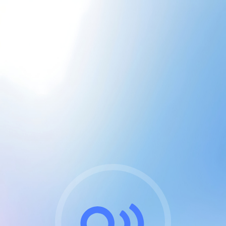
CGU & cookies
J'accepte les CGUs
et les cookies essentiels
Pour naviguer sur notre site, vous devez lire et
respecter nos
Conditions Générales d'Utilisation
.
Nous utilisons des cookies et technologies analogues
requises pour l'affichage et les performances de
certaines publicités. Notez qu'en nous soutenant avec
un compte Premium cela vous évitera toute publicité
sur nos services et activera des fonctionnalités
exclusives !