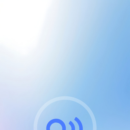
CGU & cookies
J'accepte les CGUs
et les cookies essentiels
Pour naviguer sur notre site, vous devez lire et
respecter nos
Conditions Générales d'Utilisation
.
Nous utilisons des cookies et technologies analogues
requises pour l'affichage et les performances de
certaines publicités. Notez qu'en nous soutenant avec
un compte Premium cela vous évitera toute publicité
sur nos services et activera des fonctionnalités
exclusives !