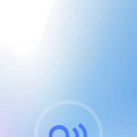
CGU & cookies
J'accepte les CGUs
et les cookies essentiels
Pour naviguer sur notre site, vous devez lire et
respecter nos
Conditions Générales d'Utilisation
.
Nous utilisons des cookies et technologies analogues
requises pour l'affichage et les performances de
certaines publicités. Notez qu'en nous soutenant avec
un compte Premium cela vous évitera toute publicité
sur nos services et activera des fonctionnalités
exclusives !