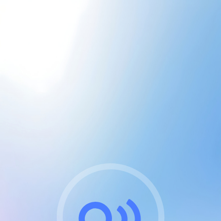
CGU & cookies
J'accepte les CGUs
et les cookies essentiels
Pour naviguer sur notre site, vous devez lire et
respecter nos
Conditions Générales d'Utilisation
.
Nous utilisons des cookies et technologies analogues
requises pour l'affichage et les performances de
certaines publicités. Notez qu'en nous soutenant avec
un compte Premium cela vous évitera toute publicité
sur nos services et activera des fonctionnalités
exclusives !