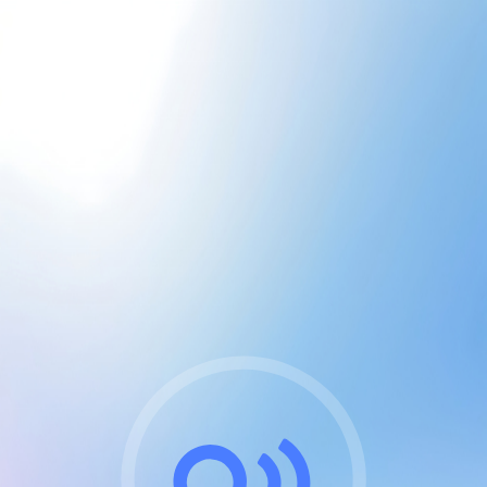
CGU & cookies
J'accepte les CGUs
et les cookies essentiels
Pour naviguer sur notre site, vous devez lire et
respecter nos
Conditions Générales d'Utilisation
.
Nous utilisons des cookies et technologies analogues
requises pour l'affichage et les performances de
certaines publicités. Notez qu'en nous soutenant avec
un compte Premium cela vous évitera toute publicité
sur nos services et activera des fonctionnalités
exclusives !