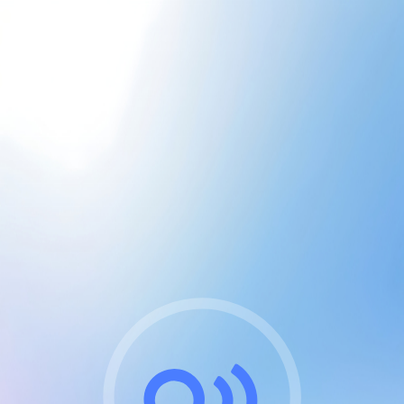
CGU & cookies
J'accepte les CGUs
et les cookies essentiels
Pour naviguer sur notre site, vous devez lire et
respecter nos
Conditions Générales d'Utilisation
.
Nous utilisons des cookies et technologies analogues
requises pour l'affichage et les performances de
certaines publicités. Notez qu'en nous soutenant avec
un compte Premium cela vous évitera toute publicité
sur nos services et activera des fonctionnalités
exclusives !