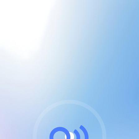
CGU & cookies
J'accepte les CGUs
et les cookies essentiels
Pour naviguer sur notre site, vous devez lire et
respecter nos
Conditions Générales d'Utilisation
.
Nous utilisons des cookies et technologies analogues
requises pour l'affichage et les performances de
certaines publicités. Notez qu'en nous soutenant avec
un compte Premium cela vous évitera toute publicité
sur nos services et activera des fonctionnalités
exclusives !