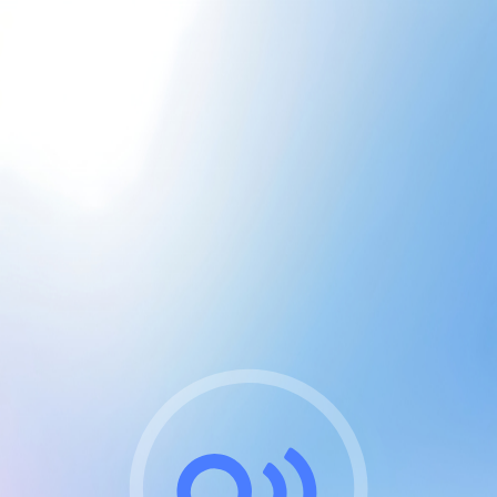
CGU & cookies
J'accepte les CGUs
et les cookies essentiels
Pour naviguer sur notre site, vous devez lire et
respecter nos
Conditions Générales d'Utilisation
.
Nous utilisons des cookies et technologies analogues
requises pour l'affichage et les performances de
certaines publicités. Notez qu'en nous soutenant avec
un compte Premium cela vous évitera toute publicité
sur nos services et activera des fonctionnalités
exclusives !