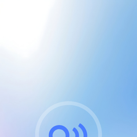
CGU & cookies
J'accepte les CGUs
et les cookies essentiels
Pour naviguer sur notre site, vous devez lire et
respecter nos
Conditions Générales d'Utilisation
.
Nous utilisons des cookies et technologies analogues
requises pour l'affichage et les performances de
certaines publicités. Notez qu'en nous soutenant avec
un compte Premium cela vous évitera toute publicité
sur nos services et activera des fonctionnalités
exclusives !