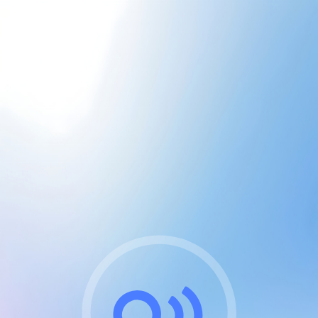
CGU & cookies
J'accepte les CGUs
et les cookies essentiels
Pour naviguer sur notre site, vous devez lire et
respecter nos
Conditions Générales d'Utilisation
.
Nous utilisons des cookies et technologies analogues
requises pour l'affichage et les performances de
certaines publicités. Notez qu'en nous soutenant avec
un compte Premium cela vous évitera toute publicité
sur nos services et activera des fonctionnalités
exclusives !