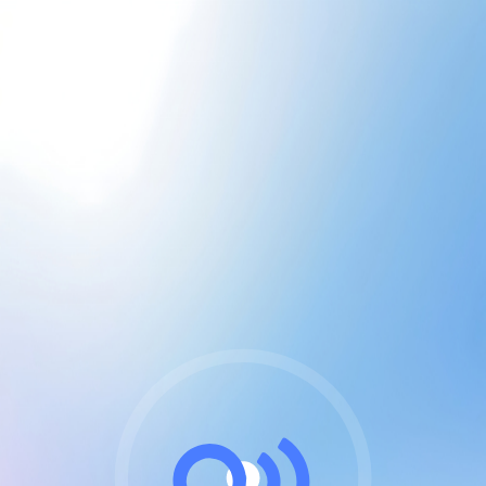
CGU & cookies
J'accepte les CGUs
et les cookies essentiels
Pour naviguer sur notre site, vous devez lire et
respecter nos
Conditions Générales d'Utilisation
.
Nous utilisons des cookies et technologies analogues
requises pour l'affichage et les performances de
certaines publicités. Notez qu'en nous soutenant avec
un compte Premium cela vous évitera toute publicité
sur nos services et activera des fonctionnalités
exclusives !