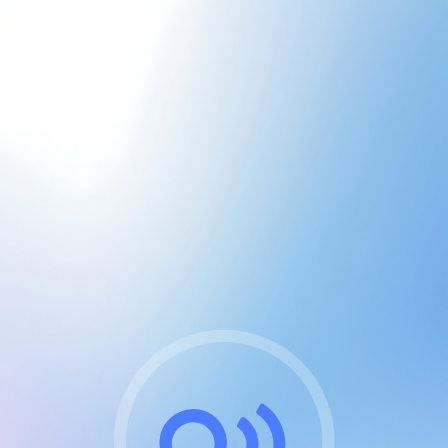
CGU & cookies
J'accepte les CGUs
et les cookies essentiels
Pour naviguer sur notre site, vous devez lire et
respecter nos
Conditions Générales d'Utilisation
.
Nous utilisons des cookies et technologies analogues
requises pour l'affichage et les performances de
certaines publicités. Notez qu'en nous soutenant avec
un compte Premium cela vous évitera toute publicité
sur nos services et activera des fonctionnalités
exclusives !