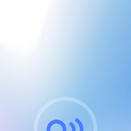
CGU & cookies
J'accepte les CGUs
et les cookies essentiels
Pour naviguer sur notre site, vous devez lire et
respecter nos
Conditions Générales d'Utilisation
.
Nous utilisons des cookies et technologies analogues
requises pour l'affichage et les performances de
certaines publicités. Notez qu'en nous soutenant avec
un compte Premium cela vous évitera toute publicité
sur nos services et activera des fonctionnalités
exclusives !