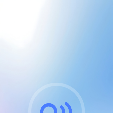
CGU & cookies
J'accepte les CGUs
et les cookies essentiels
Pour naviguer sur notre site, vous devez lire et
respecter nos
Conditions Générales d'Utilisation
.
Nous utilisons des cookies et technologies analogues
requises pour l'affichage et les performances de
certaines publicités. Notez qu'en nous soutenant avec
un compte Premium cela vous évitera toute publicité
sur nos services et activera des fonctionnalités
exclusives !