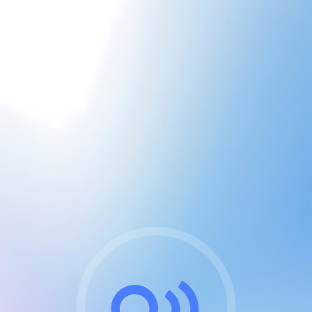
CGU & cookies
J'accepte les CGUs
et les cookies essentiels
Pour naviguer sur notre site, vous devez lire et
respecter nos
Conditions Générales d'Utilisation
.
Nous utilisons des cookies et technologies analogues
requises pour l'affichage et les performances de
certaines publicités. Notez qu'en nous soutenant avec
un compte Premium cela vous évitera toute publicité
sur nos services et activera des fonctionnalités
exclusives !