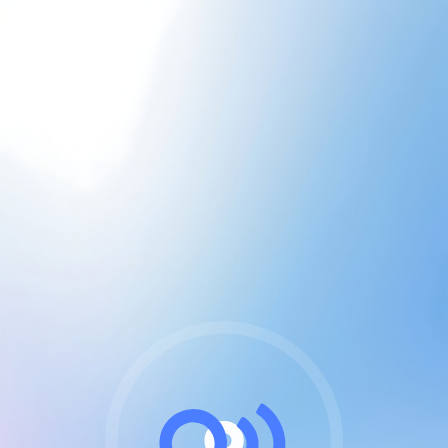
CGU & cookies
J'accepte les CGUs
et les cookies essentiels
Pour naviguer sur notre site, vous devez lire et
respecter nos
Conditions Générales d'Utilisation
.
Nous utilisons des cookies et technologies analogues
requises pour l'affichage et les performances de
certaines publicités. Notez qu'en nous soutenant avec
un compte Premium cela vous évitera toute publicité
sur nos services et activera des fonctionnalités
exclusives !