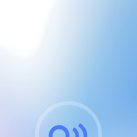
CGU & cookies
J'accepte les CGUs
et les cookies essentiels
Pour naviguer sur notre site, vous devez lire et
respecter nos
Conditions Générales d'Utilisation
.
Nous utilisons des cookies et technologies analogues
requises pour l'affichage et les performances de
certaines publicités. Notez qu'en nous soutenant avec
un compte Premium cela vous évitera toute publicité
sur nos services et activera des fonctionnalités
exclusives !