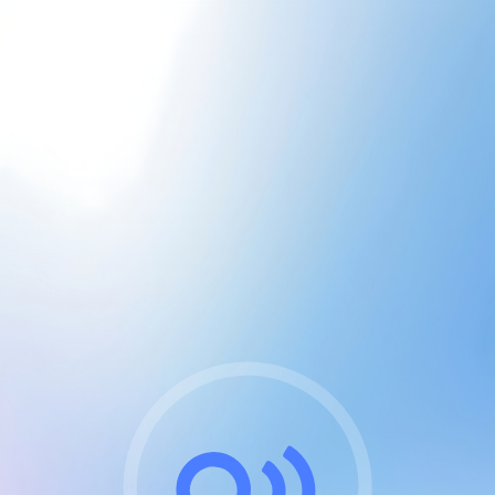
CGU & cookies
J'accepte les CGUs
et les cookies essentiels
Pour naviguer sur notre site, vous devez lire et
respecter nos
Conditions Générales d'Utilisation
.
Nous utilisons des cookies et technologies analogues
requises pour l'affichage et les performances de
certaines publicités. Notez qu'en nous soutenant avec
un compte Premium cela vous évitera toute publicité
sur nos services et activera des fonctionnalités
exclusives !