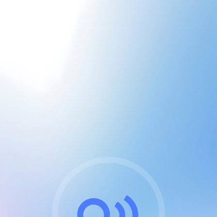
CGU & cookies
J'accepte les CGUs
et les cookies essentiels
Pour naviguer sur notre site, vous devez lire et
respecter nos
Conditions Générales d'Utilisation
.
Nous utilisons des cookies et technologies analogues
requises pour l'affichage et les performances de
certaines publicités. Notez qu'en nous soutenant avec
un compte Premium cela vous évitera toute publicité
sur nos services et activera des fonctionnalités
exclusives !