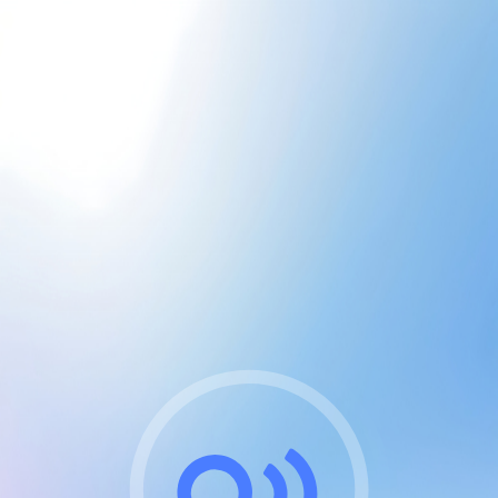
CGU & cookies
J'accepte les CGUs
et les cookies essentiels
Pour naviguer sur notre site, vous devez lire et
respecter nos
Conditions Générales d'Utilisation
.
Nous utilisons des cookies et technologies analogues
requises pour l'affichage et les performances de
certaines publicités. Notez qu'en nous soutenant avec
un compte Premium cela vous évitera toute publicité
sur nos services et activera des fonctionnalités
exclusives !