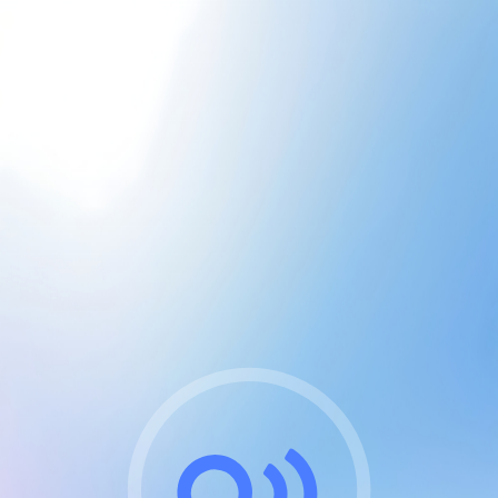
CGU & cookies
J'accepte les CGUs
et les cookies essentiels
Pour naviguer sur notre site, vous devez lire et
respecter nos
Conditions Générales d'Utilisation
.
Nous utilisons des cookies et technologies analogues
requises pour l'affichage et les performances de
certaines publicités. Notez qu'en nous soutenant avec
un compte Premium cela vous évitera toute publicité
sur nos services et activera des fonctionnalités
exclusives !