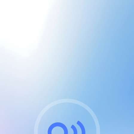
CGU & cookies
J'accepte les CGUs
et les cookies essentiels
Pour naviguer sur notre site, vous devez lire et
respecter nos
Conditions Générales d'Utilisation
.
Nous utilisons des cookies et technologies analogues
requises pour l'affichage et les performances de
certaines publicités. Notez qu'en nous soutenant avec
un compte Premium cela vous évitera toute publicité
sur nos services et activera des fonctionnalités
exclusives !