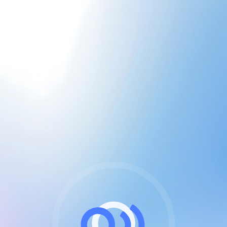
CGU & cookies
J'accepte les CGUs
et les cookies essentiels
Pour naviguer sur notre site, vous devez lire et
respecter nos
Conditions Générales d'Utilisation
.
Nous utilisons des cookies et technologies analogues
requises pour l'affichage et les performances de
certaines publicités. Notez qu'en nous soutenant avec
un compte Premium cela vous évitera toute publicité
sur nos services et activera des fonctionnalités
exclusives !