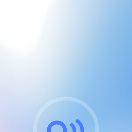
CGU & cookies
J'accepte les CGUs
et les cookies essentiels
Pour naviguer sur notre site, vous devez lire et
respecter nos
Conditions Générales d'Utilisation
.
Nous utilisons des cookies et technologies analogues
requises pour l'affichage et les performances de
certaines publicités. Notez qu'en nous soutenant avec
un compte Premium cela vous évitera toute publicité
sur nos services et activera des fonctionnalités
exclusives !