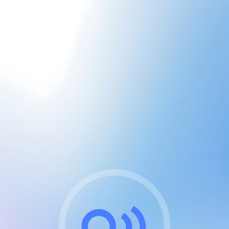
CGU & cookies
J'accepte les CGUs
et les cookies essentiels
Pour naviguer sur notre site, vous devez lire et
respecter nos
Conditions Générales d'Utilisation
.
Nous utilisons des cookies et technologies analogues
requises pour l'affichage et les performances de
certaines publicités. Notez qu'en nous soutenant avec
un compte Premium cela vous évitera toute publicité
sur nos services et activera des fonctionnalités
exclusives !