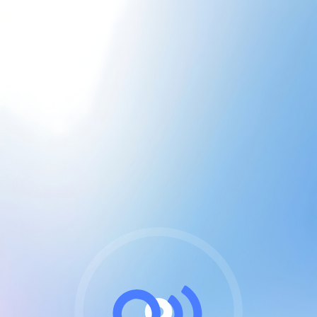
CGU & cookies
J'accepte les CGUs
et les cookies essentiels
Pour naviguer sur notre site, vous devez lire et
respecter nos
Conditions Générales d'Utilisation
.
Nous utilisons des cookies et technologies analogues
requises pour l'affichage et les performances de
certaines publicités. Notez qu'en nous soutenant avec
un compte Premium cela vous évitera toute publicité
sur nos services et activera des fonctionnalités
exclusives !