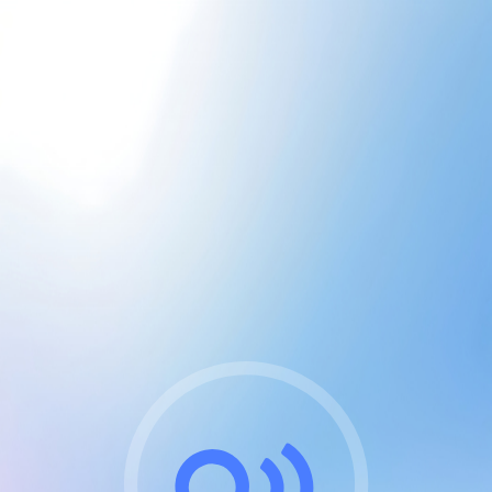
CGU & cookies
J'accepte les CGUs
et les cookies essentiels
Pour naviguer sur notre site, vous devez lire et
respecter nos
Conditions Générales d'Utilisation
.
Nous utilisons des cookies et technologies analogues
requises pour l'affichage et les performances de
certaines publicités. Notez qu'en nous soutenant avec
un compte Premium cela vous évitera toute publicité
sur nos services et activera des fonctionnalités
exclusives !