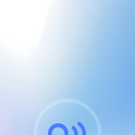
CGU & cookies
J'accepte les CGUs
et les cookies essentiels
Pour naviguer sur notre site, vous devez lire et
respecter nos
Conditions Générales d'Utilisation
.
Nous utilisons des cookies et technologies analogues
requises pour l'affichage et les performances de
certaines publicités. Notez qu'en nous soutenant avec
un compte Premium cela vous évitera toute publicité
sur nos services et activera des fonctionnalités
exclusives !