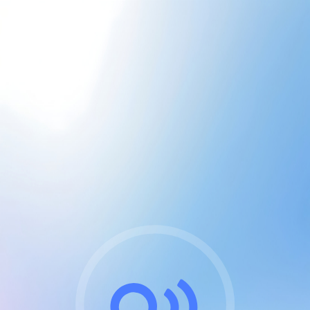
CGU & cookies
J'accepte les CGUs
et les cookies essentiels
Pour naviguer sur notre site, vous devez lire et
respecter nos
Conditions Générales d'Utilisation
.
Nous utilisons des cookies et technologies analogues
requises pour l'affichage et les performances de
certaines publicités. Notez qu'en nous soutenant avec
un compte Premium cela vous évitera toute publicité
sur nos services et activera des fonctionnalités
exclusives !