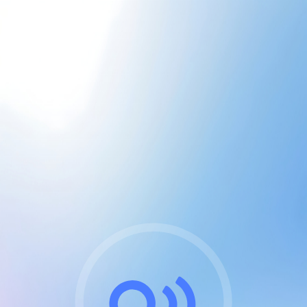
CGU & cookies
J'accepte les CGUs
et les cookies essentiels
Pour naviguer sur notre site, vous devez lire et
respecter nos
Conditions Générales d'Utilisation
.
Nous utilisons des cookies et technologies analogues
requises pour l'affichage et les performances de
certaines publicités. Notez qu'en nous soutenant avec
un compte Premium cela vous évitera toute publicité
sur nos services et activera des fonctionnalités
exclusives !