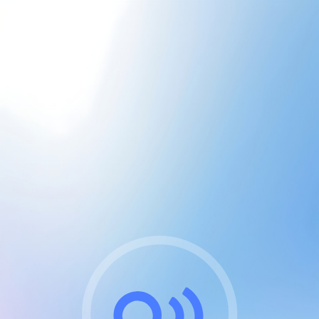
CGU & cookies
J'accepte les CGUs
et les cookies essentiels
Pour naviguer sur notre site, vous devez lire et
respecter nos
Conditions Générales d'Utilisation
.
Nous utilisons des cookies et technologies analogues
requises pour l'affichage et les performances de
certaines publicités. Notez qu'en nous soutenant avec
un compte Premium cela vous évitera toute publicité
sur nos services et activera des fonctionnalités
exclusives !