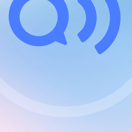
J'accepte les CGUs
et les cookies essentiels
Pour naviguer sur notre site, vous devez lire et respec
Générales d'Utilisation
.
Nous utilisons des cookies et technologies analogues r
et les performances de certaines publicités. Notez q
avec un compte Premium cela vous évitera toute public
activera des fonctionnalités exclusives !