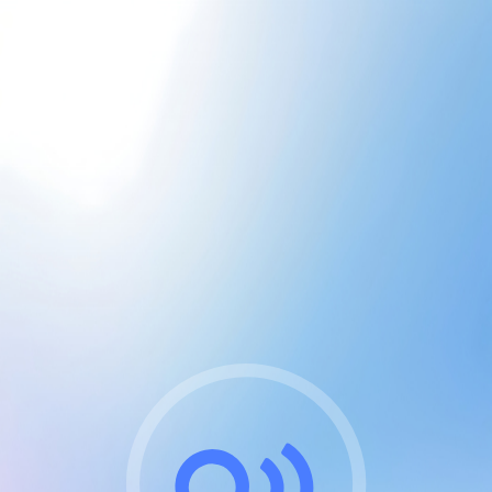
CGU & cookies
J'accepte les CGUs
et les cookies essentiels
Pour naviguer sur notre site, vous devez lire et
respecter nos
Conditions Générales d'Utilisation
.
Nous utilisons des cookies et technologies analogues
requises pour l'affichage et les performances de
certaines publicités. Notez qu'en nous soutenant avec
un compte Premium cela vous évitera toute publicité
sur nos services et activera des fonctionnalités
exclusives !