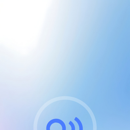
CGU & cookies
J'accepte les CGUs
et les cookies essentiels
Pour naviguer sur notre site, vous devez lire et
respecter nos
Conditions Générales d'Utilisation
.
Nous utilisons des cookies et technologies analogues
requises pour l'affichage et les performances de
certaines publicités. Notez qu'en nous soutenant avec
un compte Premium cela vous évitera toute publicité
sur nos services et activera des fonctionnalités
exclusives !