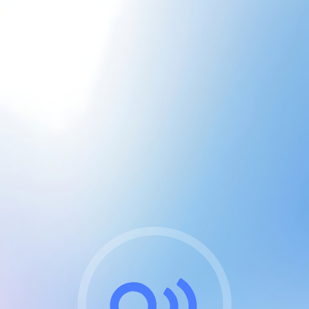
CGU & cookies
J'accepte les CGUs
et les cookies essentiels
Pour naviguer sur notre site, vous devez lire et
respecter nos
Conditions Générales d'Utilisation
.
Nous utilisons des cookies et technologies analogues
requises pour l'affichage et les performances de
certaines publicités. Notez qu'en nous soutenant avec
un compte Premium cela vous évitera toute publicité
sur nos services et activera des fonctionnalités
exclusives !