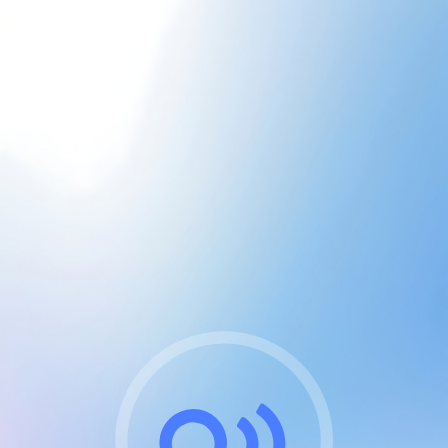
CGU & cookies
J'accepte les CGUs
et les cookies essentiels
Pour naviguer sur notre site, vous devez lire et
respecter nos
Conditions Générales d'Utilisation
.
Nous utilisons des cookies et technologies analogues
requises pour l'affichage et les performances de
certaines publicités. Notez qu'en nous soutenant avec
un compte Premium cela vous évitera toute publicité
sur nos services et activera des fonctionnalités
exclusives !