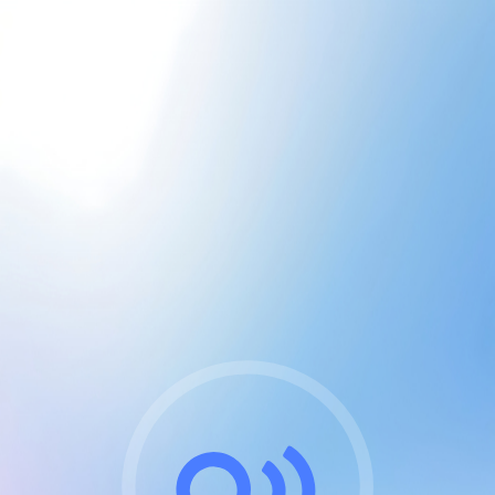
CGU & cookies
J'accepte les CGUs
et les cookies essentiels
Pour naviguer sur notre site, vous devez lire et
respecter nos
Conditions Générales d'Utilisation
.
Nous utilisons des cookies et technologies analogues
requises pour l'affichage et les performances de
certaines publicités. Notez qu'en nous soutenant avec
un compte Premium cela vous évitera toute publicité
sur nos services et activera des fonctionnalités
exclusives !