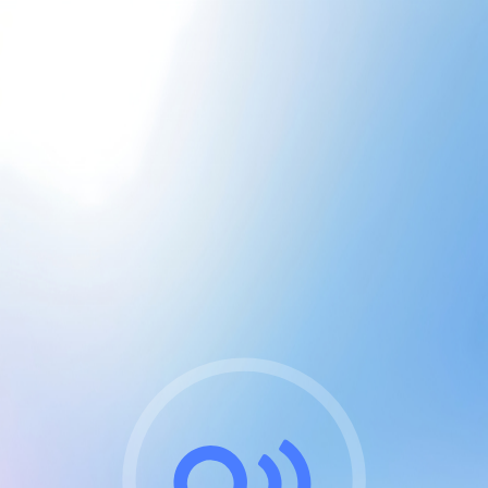
CGU & cookies
J'accepte les CGUs
et les cookies essentiels
Pour naviguer sur notre site, vous devez lire et
respecter nos
Conditions Générales d'Utilisation
.
Nous utilisons des cookies et technologies analogues
requises pour l'affichage et les performances de
certaines publicités. Notez qu'en nous soutenant avec
un compte Premium cela vous évitera toute publicité
sur nos services et activera des fonctionnalités
exclusives !