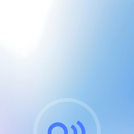
CGU & cookies
J'accepte les CGUs
et les cookies essentiels
Pour naviguer sur notre site, vous devez lire et
respecter nos
Conditions Générales d'Utilisation
.
Nous utilisons des cookies et technologies analogues
requises pour l'affichage et les performances de
certaines publicités. Notez qu'en nous soutenant avec
un compte Premium cela vous évitera toute publicité
sur nos services et activera des fonctionnalités
exclusives !