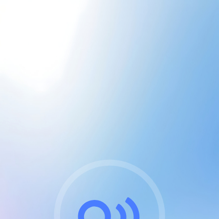
CGU & cookies
J'accepte les CGUs
et les cookies essentiels
Pour naviguer sur notre site, vous devez lire et
respecter nos
Conditions Générales d'Utilisation
.
Nous utilisons des cookies et technologies analogues
requises pour l'affichage et les performances de
certaines publicités. Notez qu'en nous soutenant avec
un compte Premium cela vous évitera toute publicité
sur nos services et activera des fonctionnalités
exclusives !