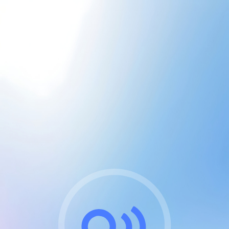
CGU & cookies
J'accepte les CGUs
et les cookies essentiels
Pour naviguer sur notre site, vous devez lire et
respecter nos
Conditions Générales d'Utilisation
.
Nous utilisons des cookies et technologies analogues
requises pour l'affichage et les performances de
certaines publicités. Notez qu'en nous soutenant avec
un compte Premium cela vous évitera toute publicité
sur nos services et activera des fonctionnalités
exclusives !