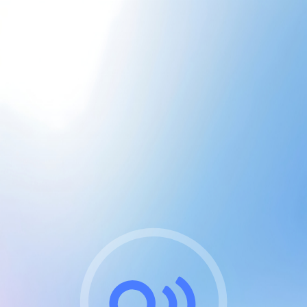
CGU & cookies
J'accepte les CGUs
et les cookies essentiels
Pour naviguer sur notre site, vous devez lire et
respecter nos
Conditions Générales d'Utilisation
.
Nous utilisons des cookies et technologies analogues
requises pour l'affichage et les performances de
certaines publicités. Notez qu'en nous soutenant avec
un compte Premium cela vous évitera toute publicité
sur nos services et activera des fonctionnalités
exclusives !