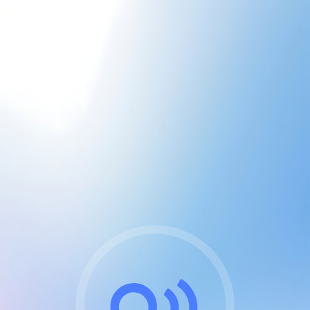
CGU & cookies
J'accepte les CGUs
et les cookies essentiels
Pour naviguer sur notre site, vous devez lire et
respecter nos
Conditions Générales d'Utilisation
.
Nous utilisons des cookies et technologies analogues
requises pour l'affichage et les performances de
certaines publicités. Notez qu'en nous soutenant avec
un compte Premium cela vous évitera toute publicité
sur nos services et activera des fonctionnalités
exclusives !